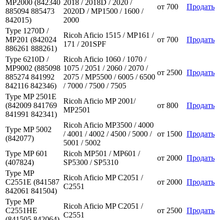
MP2000 (842340
2018 / 2018D / 2020 /
от
700
Продать
885094 885473
2020D / MP1500 / 1600 /
842015)
2000
Type 1270D /
Ricoh Aficio 1515 / MP161 /
MP201 (842024
от
700
Продать
171 / 201SPF
886261 888261)
Type 6210D /
Ricoh Aficio 1060 / 1070 /
MP9002 (885098
1075 / 2051 / 2060 / 2070 /
от
2500
Продать
885274 841992
2075 / MP5500 / 6005 / 6500
842116 842346)
/ 7000 / 7500 / 7505
Type MP 2501E
Ricoh Aficio MP 2001/
(842009 841769
от
800
Продать
MP2501
841991 842341)
Ricoh Aficio MP3500 / 4000
Type MP 5002
/ 4001 / 4002 / 4500 / 5000 /
от
1500
Продать
(842077)
5001 / 5002
Type MP 601
Ricoh MP501 / MP601 /
от
2000
Продать
(407824)
SP5300 / SP5310
Type MP
Ricoh Aficio MP C2051 /
C2551E (841587
от
2000
Продать
C2551
842061 841504)
Type MP
Ricoh Aficio MP C2051 /
C2551HE
от
2500
Продать
C2551
(841505 842064)