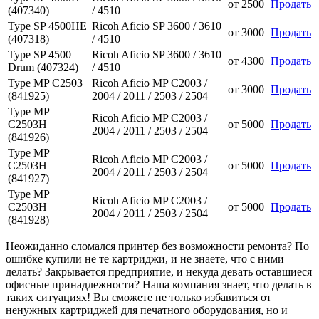
от
2500
Продать
(407340)
/ 4510
Type SP 4500HE
Ricoh Aficio SP 3600 / 3610
от
3000
Продать
(407318)
/ 4510
Type SP 4500
Ricoh Aficio SP 3600 / 3610
от
4300
Продать
Drum (407324)
/ 4510
Type MP C2503
Ricoh Aficio MP C2003 /
от
3000
Продать
(841925)
2004 / 2011 / 2503 / 2504
Type MP
Ricoh Aficio MP C2003 /
C2503H
от
5000
Продать
2004 / 2011 / 2503 / 2504
(841926)
Type MP
Ricoh Aficio MP C2003 /
C2503H
от
5000
Продать
2004 / 2011 / 2503 / 2504
(841927)
Type MP
Ricoh Aficio MP C2003 /
C2503H
от
5000
Продать
2004 / 2011 / 2503 / 2504
(841928)
Неожиданно сломался принтер без возможности ремонта? По
ошибке купили не те картриджи, и не знаете, что с ними
делать? Закрывается предприятие, и некуда девать оставшиеся
офисные принадлежности? Наша компания знает, что делать в
таких ситуациях! Вы сможете не только избавиться от
ненужных картриджей для печатного оборудования, но и