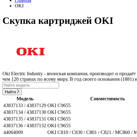
Главная
OKI
Скупка картриджей OKI
Oki Electric Industry - японская компания, производит и про
чем 120 странах по всему миру. В год своего основания (1881)
Найти
Модель
Совместимость
43837133 / 43837129
OKI C9655
43837134 / 43837130
OKI C9655
43837135 / 43837131
OKI C9655
43837136 / 43837132
OKI C9655
44064009
OKI C810 / C830 / C801 / C821 / MC860 /