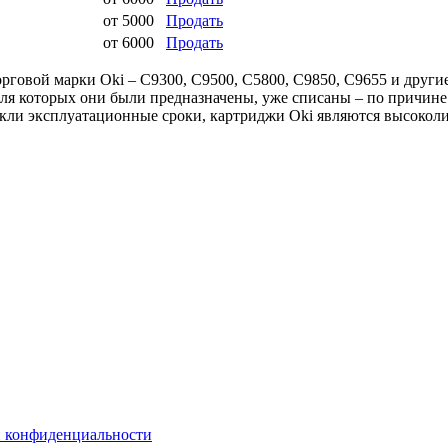
от
5000
Продать
от
6000
Продать
овой марки Oki – C9300, C9500, C5800, C9850, C9655 и другие
для которых они были предназначены, уже списаны – по причине
стекли эксплуатационные сроки, картриджи Oki являются высокол
й конфиденциальности